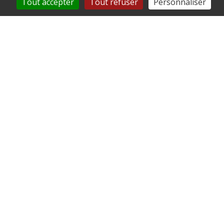
Tout accepter
Tout refuser
Personnaliser
Mairie de Remy
126 rue de l'Église
60190 Remy
03 44 42 40 25
commune@remy60.fr