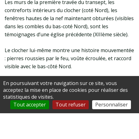
Les murs de la première travée du transept, les
contreforts intérieurs du clocher (coté Nord), les
fenêtres hautes de la nef maintenant obturées (visibles
dans les combles du bas-coté Nord), sont les
témoignages d’une église précédente (XIIIème siècle).
Le clocher lui-même montre une histoire mouvementée
: pierres roussies par le feu, voûte écroulée, et raccord
visible avec le bas-côté Nord.
La nef composée de trois vaisseaux a été modifiée à la
En poursuivant votre navigation sur ce site, vous
acceptez la mise en place de cookies pour réaliser des
fin du XVème siècle. L’absence de chapiteaux, le pied des
statistiques de visites.
colonnes, leur forme ondulée, sont caractéristiques de
Tout accepter
Tout refuser
Personnaliser
cette période.
Par un procédé étonnant, le haut des murs de la nef a
été conservé, au moment où les piliers qui supportent
la voûte principale ont été ajoutés.