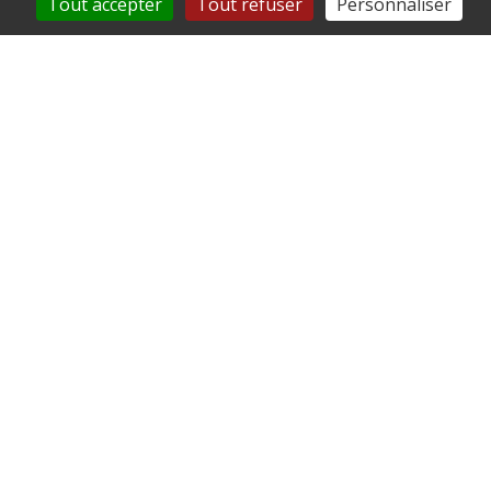
Tout accepter
Tout refuser
Personnaliser
Mairie de Remy
126 rue de l'Église
60190 Remy
03 44 42 40 25
commune@remy60.fr