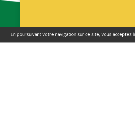
En poursuivant votre navigation sur ce site, vous acceptez l
Mairie de Remy
126 rue de l'Église
60190 Remy
03 44 42 40 25
commune@remy60.fr