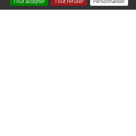
Tout accepter
Tout refuser
Personnaliser
Mairie de Remy
126 rue de l'Église
60190 Remy
03 44 42 40 25
commune@remy60.fr