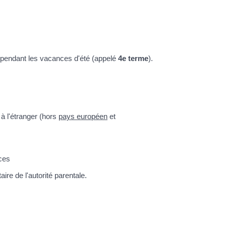
e pendant les vacances d'été (appelé
4
e
terme
).
à l'étranger (hors
pays européen
et
ces
re de l'autorité parentale.